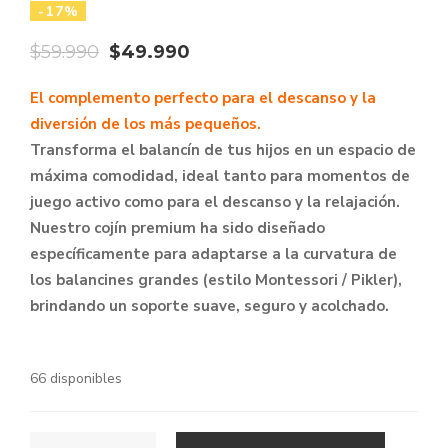
-17%
El
El
$
59.990
$
49.990
precio
precio
El complemento perfecto para el descanso y la
original
actual
diversión de los más pequeños.
era:
es:
​Transforma el balancín de tus hijos en un espacio de
$59.990.
$49.990.
máxima comodidad, ideal tanto para momentos de
juego activo como para el descanso y la relajación.
Nuestro cojín premium ha sido diseñado
específicamente para adaptarse a la curvatura de
los balancines grandes (estilo Montessori / Pikler),
brindando un soporte suave, seguro y acolchado.
66 disponibles
COJIN