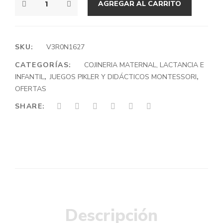
AGREGAR AL CARRITO
MACEDOR
PREMIUM
PARA
BALANCIN
SKU:
V3R0N1627
XXL
CATEGORÍAS:
COJINERIA MATERNAL, LACTANCIA E
CANTIDAD
INFANTIL
,
JUEGOS PIKLER Y DIDÁCTICOS MONTESSORI
,
OFERTAS
SHARE:
Descripción