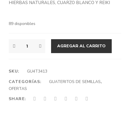
HIERBAS NATURALES, CUARZO BLANCO Y REIKI
era:
es:
$7.990.
$6.990.
89 disponibles
CORAZÓN
AGREGAR AL CARRITO
MULTIUSO
CANTIDAD
SKU:
GU4T3413
CATEGORÍAS:
GUATERITOS DE SEMILLAS
,
OFERTAS
SHARE: