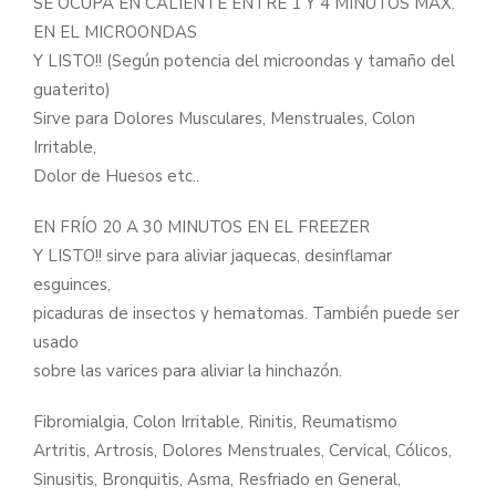
SE OCUPA EN CALIENTE ENTRE 1 Y 4 MINUTOS MAX.
EN EL MICROONDAS
Y LISTO!! (Según potencia del microondas y tamaño del
guaterito)
Sirve para Dolores Musculares, Menstruales, Colon
Irritable,
Dolor de Huesos etc..
EN FRÍO 20 A 30 MINUTOS EN EL FREEZER
Y LISTO!! sirve para aliviar jaquecas, desinflamar
esguinces,
picaduras de insectos y hematomas. También puede ser
usado
sobre las varices para aliviar la hinchazón.
Fibromialgia, Colon Irritable, Rinitis, Reumatismo
Artritis, Artrosis, Dolores Menstruales, Cervical, Cólicos,
Sinusitis, Bronquitis, Asma, Resfriado en General,