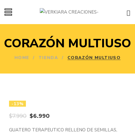
CORAZÓN MULTIUSO
HOME
/
TIENDA
/
CORAZÓN MULTIUSO
-13%
El
El
$
7.990
$
6.990
precio
precio
GUATERO TERAPEUTICO RELLENO DE SEMILLAS,
original
actual