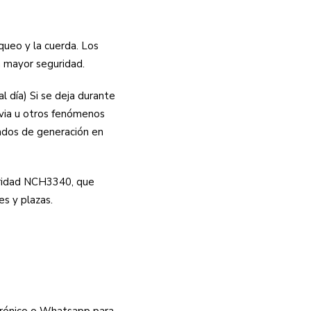
ueo y la cuerda. Los
a mayor seguridad.
l día) Si se deja durante
luvia u otros fenómenos
zados de generación en
uridad NCH3340, que
es y plazas.