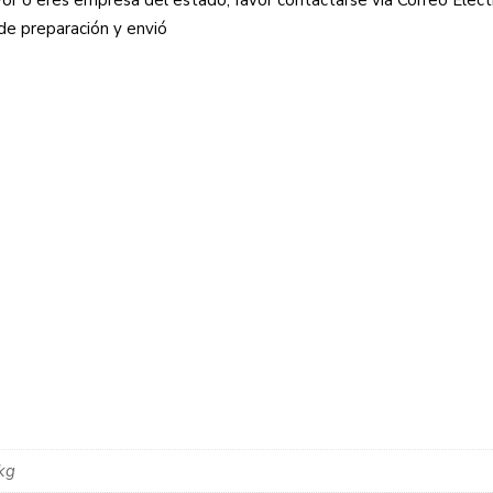
or o eres empresa del estado, favor contactarse vía Correo Elec
 de preparación y envió
kg