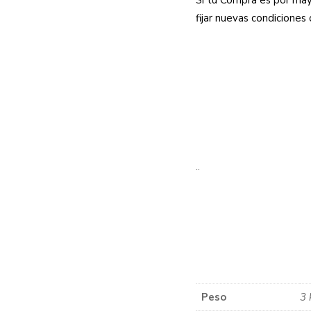
Si tu Compra es por may
fijar nuevas condiciones
..
Peso
3 