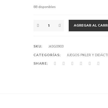
88 disponibles
SKATE
AGREGAR AL CARR
BALANCÍN
Y
COLUMPIO
CANTIDAD
SKU:
J43G0903
CATEGORÍAS:
JUEGOS PIKLER Y DIDÁC
SHARE: