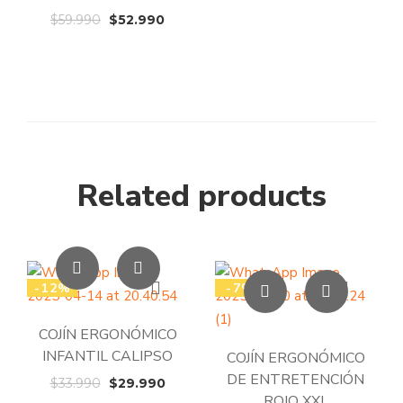
precio
precio
El
El
$
59.990
$
52.990
original
actual
precio
precio
era:
es:
original
actual
$59.990.
$49.99
era:
es:
$59.990.
$52.990.
Related products
-12%
-7%
COJÍN ERGONÓMICO
INFANTIL CALIPSO
COJÍN ERGONÓMICO
DE ENTRETENCIÓN
El
El
$
33.990
$
29.990
ROJO XXL