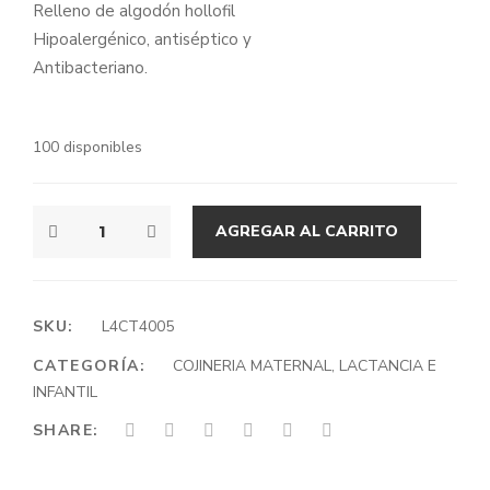
Relleno de algodón hollofil
original
actual
Hipoalergénico, antiséptico y
era:
es:
Antibacteriano.
$34.990.
$22.990.
100 disponibles
COJIN
AGREGAR AL CARRITO
DE
LACTANCIA
ARCOIRIS
ROSADO
SKU:
L4CT4005
CANTIDAD
CATEGORÍA:
COJINERIA MATERNAL, LACTANCIA E
INFANTIL
SHARE: