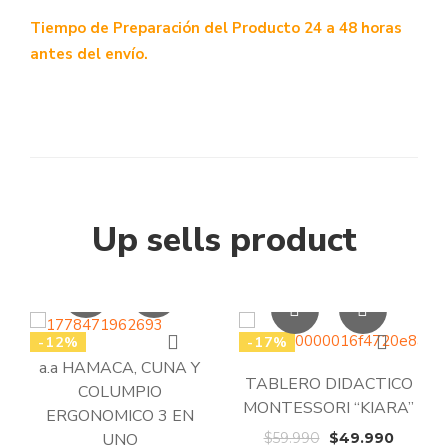
Tiempo de Preparación del Producto 24 a 48 horas
antes del envío.
Up sells product
-12%
-17%
a.a HAMACA, CUNA Y
TABLERO DIDACTICO
COLUMPIO
MONTESSORI “KIARA”
ERGONOMICO 3 EN
El
El
UNO
$
59.990
$
49.990