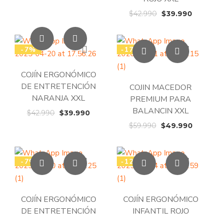
precio
precio
original
actual
El
El
$
42.990
$
39.990
era:
es:
precio
precio
$33.990.
$29.990.
original
actual
era:
es:
-7%
-17%
$42.990.
$39.99
COJÍN ERGONÓMICO
DE ENTRETENCIÓN
COJIN MACEDOR
NARANJA XXL
PREMIUM PARA
BALANCIN XXL
El
El
$
42.990
$
39.990
precio
precio
El
El
$
59.990
$
49.990
original
actual
precio
precio
era:
es:
original
actual
$42.990.
$39.990.
era:
es:
-7%
-12%
$59.990.
$49.99
COJÍN ERGONÓMICO
COJÍN ERGONÓMICO
DE ENTRETENCIÓN
INFANTIL ROJO