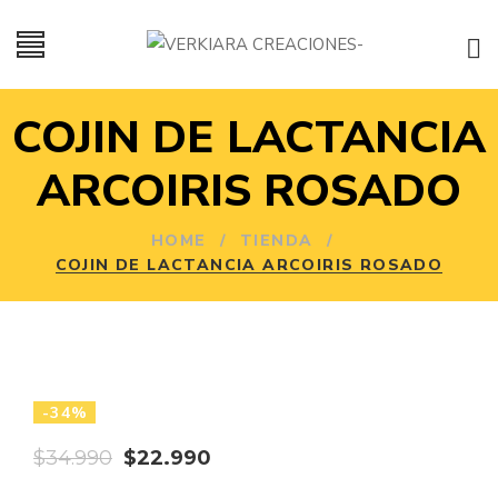
COJIN DE LACTANCIA
ARCOIRIS ROSADO
HOME
/
TIENDA
/
COJIN DE LACTANCIA ARCOIRIS ROSADO
-34%
El
El
$
34.990
$
22.990
precio
precio