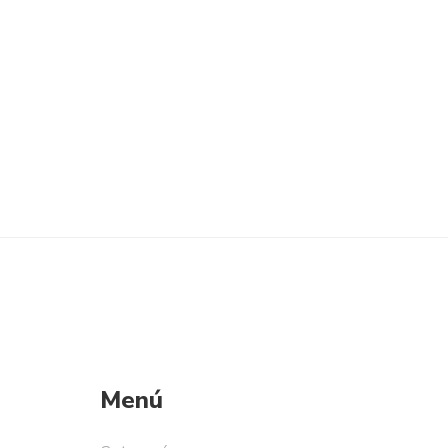
MONTESSORI “PATITO”
$
99.990
Menú