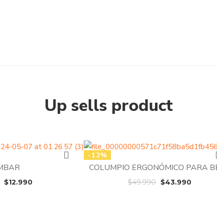
Up sells product
-12%
MBAR
COLUMPIO ERGONÓMICO PARA B
El
El
El
El
$
12.990
$
49.990
$
43.990
precio
precio
precio
precio
original
actual
original
actual
era:
es:
era:
es: