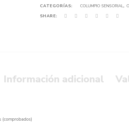
CATEGORÍAS:
COLUMPIO SENSORIAL
,
O
SHARE:
Información adicional
Va
s (comprobados)