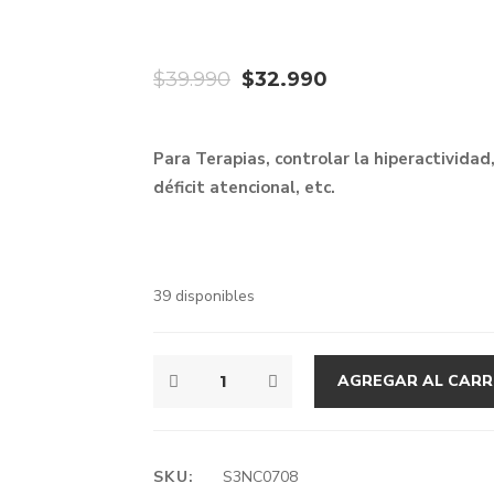
El
El
$
39.990
$
32.990
precio
precio
original
actual
Para Terapias, controlar la hiperactividad
era:
es:
déficit atencional, etc.
$39.990.
$32.990.
39 disponibles
A.A
AGREGAR AL CARR
COLUMPIO
SENSORIAL
CANTIDAD
SKU:
S3NC0708