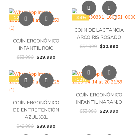
-12%
-34%
COJIN DE LACTANCIA
ARCOIRIS ROSADO
COJÍN ERGONÓMICO
El
El
$
34.990
$
22.990
INFANTIL ROJO
precio
precio
El
El
$
33.990
$
29.990
original
actual
precio
precio
era:
es:
original
actual
$34.990.
$22.99
era:
es:
-7%
-12%
$33.990.
$29.990.
COJÍN ERGONÓMICO
INFANTIL NARANJO
COJÍN ERGONÓMICO
DE ENTRETENCIÓN
El
El
$
33.990
$
29.990
AZUL XXL
precio
precio
original
actual
El
El
$
42.990
$
39.990
era:
es:
precio
precio