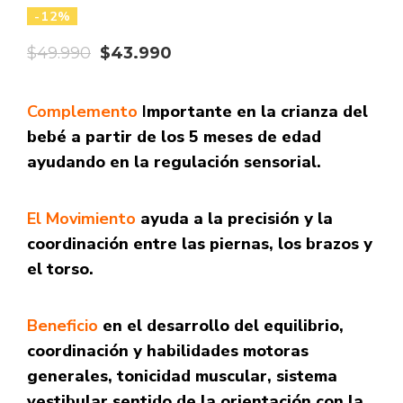
-12%
El
El
$
49.990
$
43.990
precio
precio
original
actual
Complemento
I
mportante en la crianza del
bebé a partir de los 5 meses de edad
era:
es:
ayudando en la regulación sensorial.
$49.990.
$43.990.
El Movimiento
ayuda a la precisión y la
coordinación entre las piernas, los brazos y
el torso.
Beneficio
en el desarrollo del equilibrio,
coordinación y habilidades motoras
generales, tonicidad muscular, sistema
vestibular sentido de la orientación con la