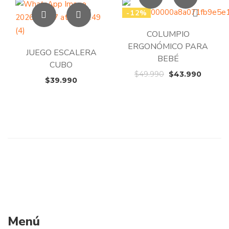
-12%
COLUMPIO
ERGONÓMICO PARA
JUEGO ESCALERA
BEBÉ
CUBO
El
El
$
49.990
$
43.990
$
39.990
precio
precio
original
actual
era:
es:
$49.990.
$43.99
Menú