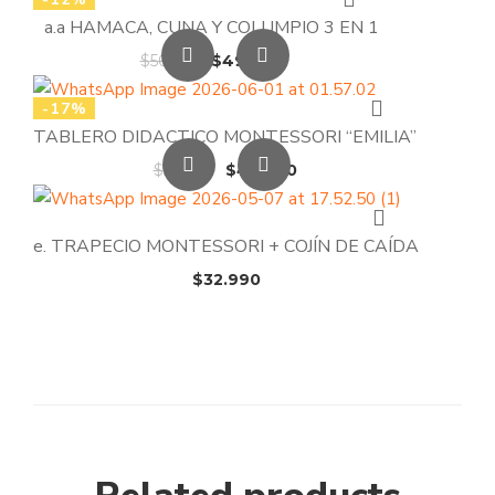
a.a HAMACA, CUNA Y COLUMPIO 3 EN 1
El
El
$
56.990
$
49.990
precio
precio
-17%
original
actual
TABLERO DIDACTICO MONTESSORI “EMILIA”
era:
es:
$56.990.
$49.990.
El
El
$
59.990
$
49.990
precio
precio
original
actual
e. TRAPECIO MONTESSORI + COJÍN DE CAÍDA
era:
es:
$59.990.
$49.990.
$
32.990