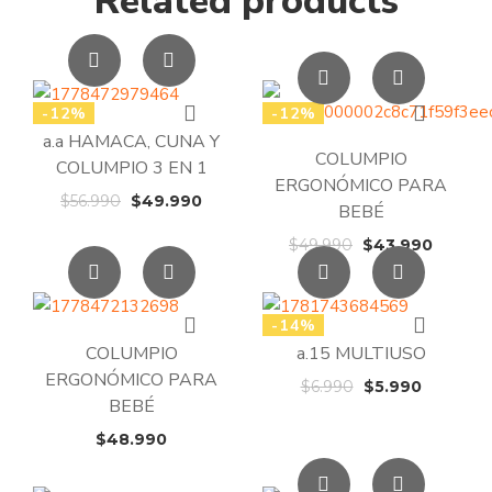
Related products
-12%
-12%
a.a HAMACA, CUNA Y
COLUMPIO
COLUMPIO 3 EN 1
ERGONÓMICO PARA
El
El
$
56.990
$
49.990
BEBÉ
precio
precio
El
El
$
49.990
$
43.990
original
actual
precio
precio
era:
es:
original
actual
$56.990.
$49.990.
era:
es:
-14%
$49.990.
$43.99
COLUMPIO
a.15 MULTIUSO
ERGONÓMICO PARA
El
El
$
6.990
$
5.990
BEBÉ
precio
precio
original
actual
$
48.990
era:
es:
$6.990.
$5.990.