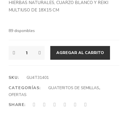
HIERBAS NATURALES, CUARZO BLANCO Y REIKI
era:
es:
MULTIUSO DE 18X15 CM
$6.990.
$5.990.
89 disponibles
A.15
AGREGAR AL CARRITO
MULTIUSO
CANTIDAD
SKU:
GU4T31401
CATEGORÍAS:
GUATERITOS DE SEMILLAS
,
OFERTAS
SHARE: