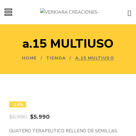
a.15 MULTIUSO
HOME
/
TIENDA
/
A.15 MULTIUSO
-14%
El
El
$
6.990
$
5.990
precio
precio
GUATERO TERAPEUTICO RELLENO DE SEMILLAS,
original
actual