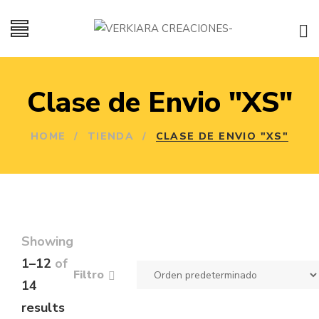
Clase de Envio "XS"
HOME
/
TIENDA
/
CLASE DE ENVIO "XS"
Showing
1–12
of
Filtro
14
results