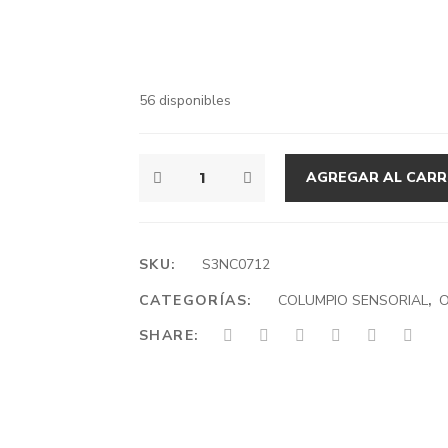
56 disponibles
A.E
AGREGAR AL CARR
COLUMPIO
SENSORIAL
CIGÜEÑA
NIDO
SKU:
S3NC0712
CANTIDAD
CATEGORÍAS:
COLUMPIO SENSORIAL
,
O
SHARE: