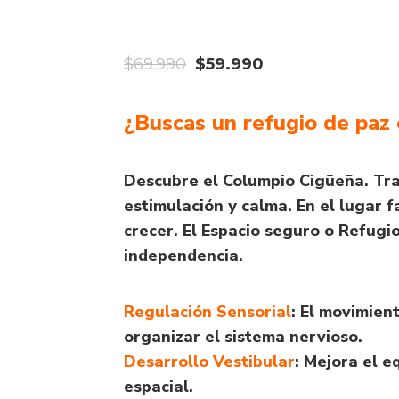
El
El
$
69.990
$
59.990
precio
precio
¿Buscas un refugio de paz
original
actual
era:
es:
$69.990.
$59.990.
Descubre el Columpio Cigüeña. Tra
estimulación y calma. En el lugar f
crecer. El Espacio seguro o Refugi
independencia.
Regulación Sensorial
: El movimien
organizar el sistema nervioso.
​Desarrollo Vestibular
: Mejora el e
espacial.