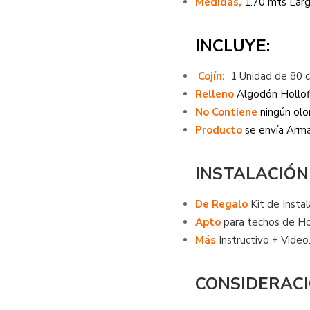
Medidas,
1.70 mts Larg
INCLUYE:
Cojín:
1 Unidad de 80
Relleno
Algodón Hollofi
No Contiene
ningún olo
Producto
se envía Arm
INSTALACIÓN
De Regalo
Kit de Insta
Apto
para techos de Ho
Más
Instructivo + Video
CONSIDERACI