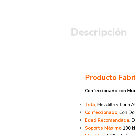
Descripción
Producto Fabr
Confeccionado con Muc
Tela
,
Mezclilla y
Lona Al
Confeccionado
,
Co
n Do
Edad Recomendada
, 
Soporte Máximo
100 ki