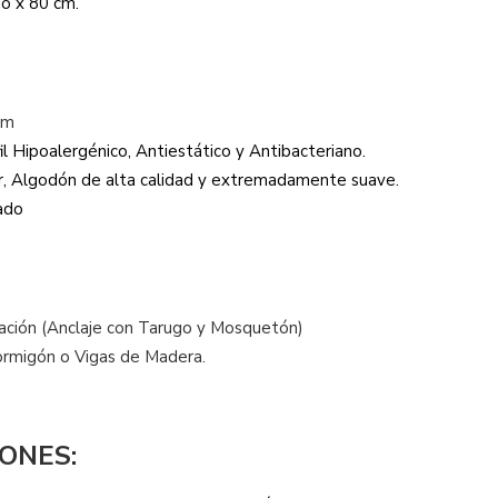
o x 80 cm.
 cm
l Hipoalergénico, Antiestático y Antibacteriano.
r, Algodón de alta calidad y extremadamente suave.
ado
lación (Anclaje con Tarugo y Mosquetón)
rmigón o Vigas de Madera.
.
ONES: