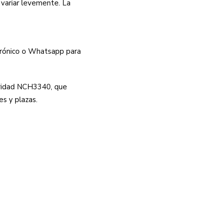
 variar levemente. La
trónico o Whatsapp para
uridad NCH3340, que
es y plazas.