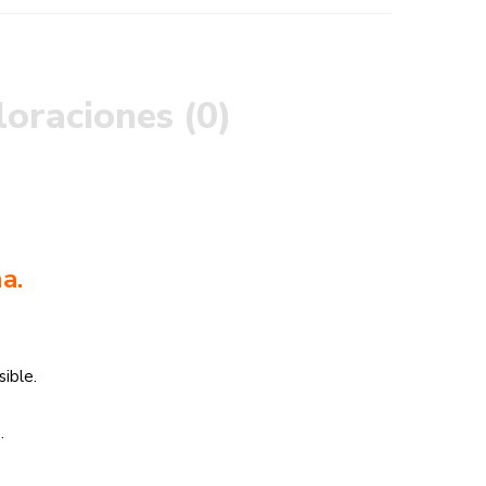
loraciones (0)
a.
sible.
.