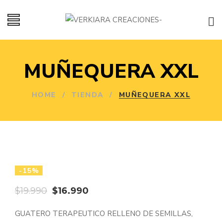
MUÑEQUERA XXL
HOME
/
TIENDA
/
MUÑEQUERA XXL
-15%
El
El
$
19.990
$
16.990
precio
precio
GUATERO TERAPEUTICO RELLENO DE SEMILLAS,
original
actual