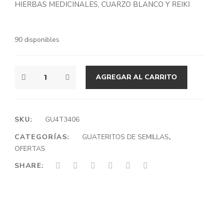
HIERBAS MEDICINALES, CUARZO BLANCO Y REIKI
era:
es:
$19.990.
$16.990.
90 disponibles
MUÑEQUERA
AGREGAR AL CARRITO
XXL
CANTIDAD
SKU:
GU4T3406
CATEGORÍAS:
GUATERITOS DE SEMILLAS
,
OFERTAS
SHARE: