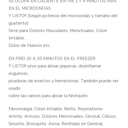
SE OCUPA EN CALIENTE ENTRE 1 Y 4 MINUTOS MAX.
EN EL MICROONDAS
Y LISTO!! (Según potencia del microondas y tamaño del
guaterito)
Sirve para Dolores Musculares, Menstruales, Colon
Irritable,
Dolor de Huesos etc..
EN FRÍO 20 A 30 MINUTOS EN EL FREEZER
Y LISTO!! sirve para aliviar jaquecas, desinflamar
esguinces,
picaduras de insectos y hematomas. También puede ser
usado
sobre las varices para aliviar la hinchazón.
Fibromialgia, Colon Irritable, Rinitis, Reumatismo
Artritis, Artrosis, Dolores Menstruales, Cervical, Cólicos,
Sinusitis, Bronquitis, Asma, Resfriado en General,