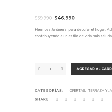
El
El
$
59.990
$
46.990
precio
precio
Hermosa Jardinera para decorar el hogar. Ade
original
actual
contribuyendo a un estilo de vida más saluda
era:
es:
$59.990.
$46.990.
JARDINERA
AGREGAR AL CARR
O
HUERTO
VERTICAL
100
CATEGORÍAS:
OFERTAS
,
TERRAZA Y JA
X
SHARE:
60
CANTIDAD