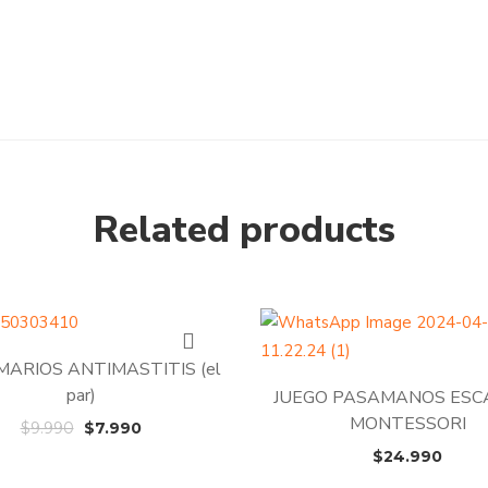
Related products
MARIOS ANTIMASTITIS (el
par)
JUEGO PASAMANOS ESC
MONTESSORI
El
El
$
9.990
$
7.990
precio
precio
$
24.990
original
actual