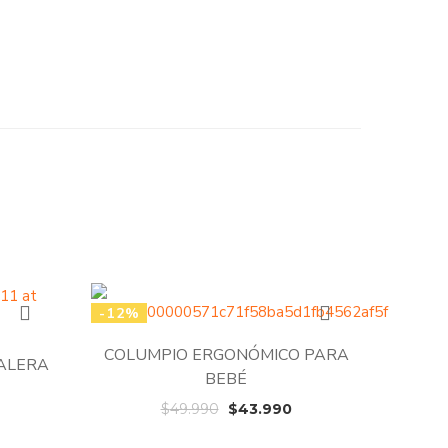
-12%
COLUMPIO ERGONÓMICO PARA
ALERA
BEBÉ
El
El
$
49.990
$
43.990
precio
precio