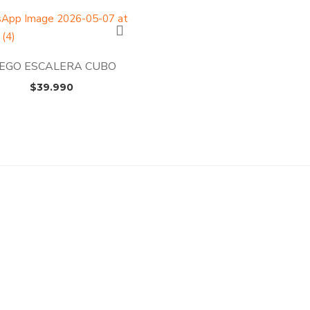
era:
es:
$9.990.
$7.990.
UEGO ESCALERA CUBO
$
39.990