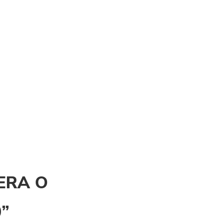
NERA O
”