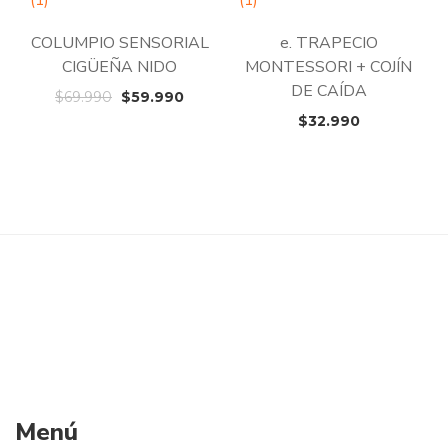
COLUMPIO SENSORIAL
e. TRAPECIO
CIGÜEÑA NIDO
MONTESSORI + COJÍN
DE CAÍDA
El
El
$
69.990
$
59.990
precio
precio
$
32.990
original
actual
era:
es:
$69.990.
$59.990.
Menú