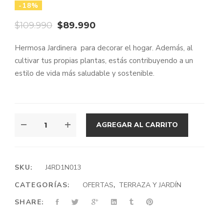
-18%
El
El
$
109.990
$
89.990
precio
precio
Hermosa Jardinera para decorar el hogar. Además, al
original
actual
cultivar tus propias plantas, estás contribuyendo a un
era:
es:
estilo de vida más saludable y sostenible.
$109.990.
$89.990.
JARDINERA
AGREGAR AL CARRITO
O
HUERTO
VERTICAL
180
SKU:
J4RD1N013
X
CATEGORÍAS:
OFERTAS
,
TERRAZA Y JARDÍN
60
CANTIDAD
SHARE: